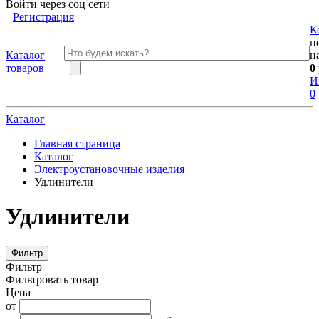
Войти через соц сети
Регистрация
К
п
Каталог
н
товаров
0
И
0
Каталог
Главная страница
Каталог
Электроустановочные изделия
Удлинители
Удлинители
Фильтр
Фильтр
Фильтровать товар
Цена
от