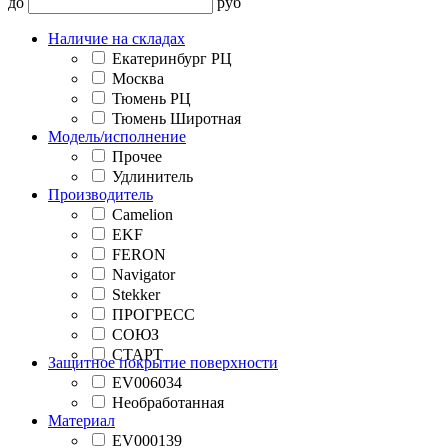
до
руб
Наличие на складах
Екатеринбург РЦ
Москва
Тюмень РЦ
Тюмень Широтная
Модель/исполнение
Прочее
Удлинитель
Производитель
Camelion
EKF
FERON
Navigator
Stekker
ПРОГРЕСС
СОЮЗ
СТАРТ
Защитное покрытие поверхности
EV006034
Необработанная
Материал
EV000139