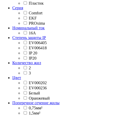
Пластик
Серия
Comfort
EKF
PROxima
Номинальный ток
16А
Степень защиты IP
EV006405
EV006418
IP 20
IP20
Количество жил
2
3
Цвет
EV000202
EV000236
Белый
Оранжевый
Поперечное сечение жилы
0,75мм²
1,5мм²