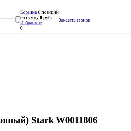
Корзина
0 позиций
на сумму
0 руб.
Заказать звонок
Избранное
0
бряный) Stark W0011806