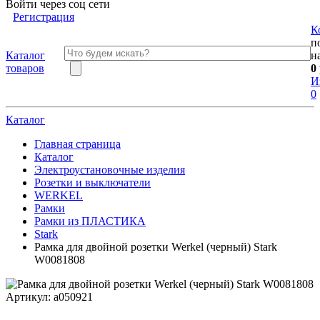
Войти через соц сети
Регистрация
К
п
Каталог
н
товаров
0
И
0
Каталог
Главная страница
Каталог
Электроустановочные изделия
Розетки и выключатели
WERKEL
Рамки
Рамки из ПЛАСТИКА
Stark
Рамка для двойной розетки Werkel (черный) Stark
W0081808
Артикул:
a050921