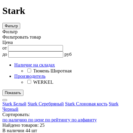
Stark
Фильтр
Фильтр
Фильтровать товар
Цена
от
до
руб
Наличие на складах
Тюмень Широтная
Производитель
WERKEL
Stark Белый
Stark Cеребряный
Stark Слоновая кость
Stark
Черный
Сортировать:
по наличию
по цене
по рейтингу
по алфавиту
Найдено товаров: 25
В наличии 44 шт