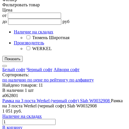
Фильтровать товар
Цена
от
до
руб
Наличие на складах
Тюмень Широтная
Производитель
WERKEL
Белый софт
Черный софт
Айвори софт
Сортировать:
по наличию
по цене
по рейтингу
по алфавиту
Найдено товаров: 11
В наличии 1 шт
a062801
Рамка на 3 поста Werkel (черный софт) Slab W0032908
Рамка
на 3 поста Werkel (черный софт) Slab W0032908
1 051 руб.
Наличие на складах
В корзину