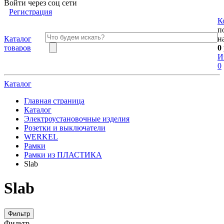
Войти через соц сети
Регистрация
К
п
Каталог
н
товаров
0
И
0
Каталог
Главная страница
Каталог
Электроустановочные изделия
Розетки и выключатели
WERKEL
Рамки
Рамки из ПЛАСТИКА
Slab
Slab
Фильтр
Фильтр