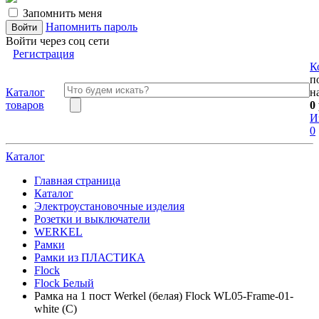
Запомнить меня
Напомнить пароль
Войти через соц сети
Регистрация
К
п
Каталог
н
товаров
0
И
0
Каталог
Главная страница
Каталог
Электроустановочные изделия
Розетки и выключатели
WERKEL
Рамки
Рамки из ПЛАСТИКА
Flock
Flock Белый
Рамка на 1 пост Werkel (белая) Flock WL05-Frame-01-
white (С)