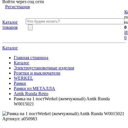
Войти через соц сети
Регистрация
К
п
Каталог
н
товаров
0
И
0
Каталог
Главная страница
Каталог
Электроустановочные изделия
Розетки и выключатели
WERKEL
Рамки
Рамки из МЕТАЛЛА
Antik Runda Retro
Рамка на 1 постWerkel (жемчужный) Antik Runda
W0015021
Артикул:
a050983