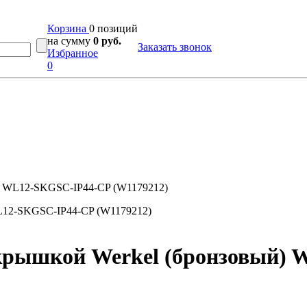
Корзина
0 позиций
на сумму
0 руб.
Заказать звонок
Избранное
0
й) WL12-SKGSC-IP44-CP (W1179212)
с крышкой Werkel (бронзовый)