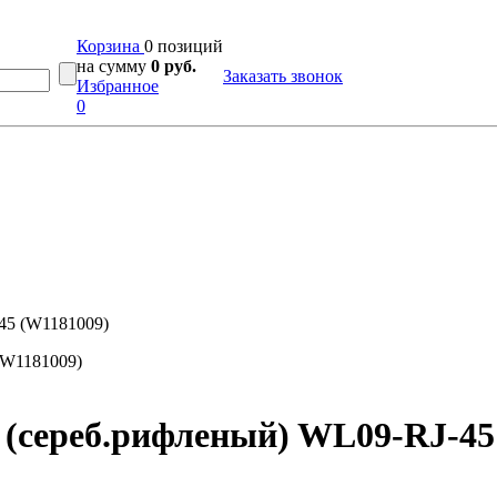
Корзина
0 позиций
на сумму
0 руб.
Заказать звонок
Избранное
0
-45 (W1181009)
l (сереб.рифленый) WL09-RJ-45