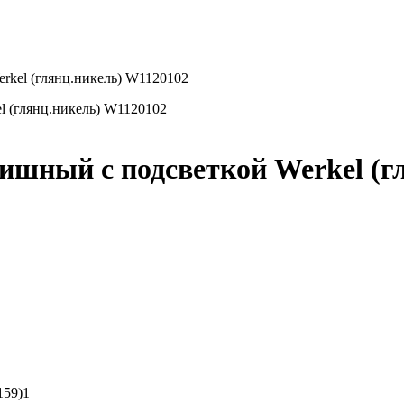
rkel (глянц.никель) W1120102
шный с подсветкой Werkel (г
159)1