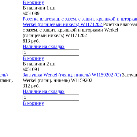
В корзину
В наличии 1 шт
a051089
Розетка влагозащ. с зазем. с защит. крышкой и шторк
Werkel (глянцевый никель) W1171202
Розетка влагоза
с зазем. с защит. крышкой и шторками Werkel
(глянцевый никель) W1171202
613 руб.
Наличие на складах
В корзину
В наличии 2 шт
a051091
ель)
Заглушка Werkel (глянц. никель) W1159202 (С)
Заглуш
глянц.
Werkel (глянц. никель) W1159202
312 руб.
Наличие на складах
В корзину