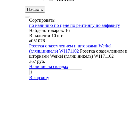
Сортировать:
по наличию
по цене
по рейтингу
по алфавиту
Найдено товаров: 16
В наличии 10 шт
a051076
Розетка с заземлением и шторками Werkel
(глянц.никель) W1171102
Розетка с заземлением и
шторками Werkel (глянц.никель) W1171102
367 руб.
Наличие на складах
В корзину