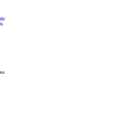
ами
щ.
ка