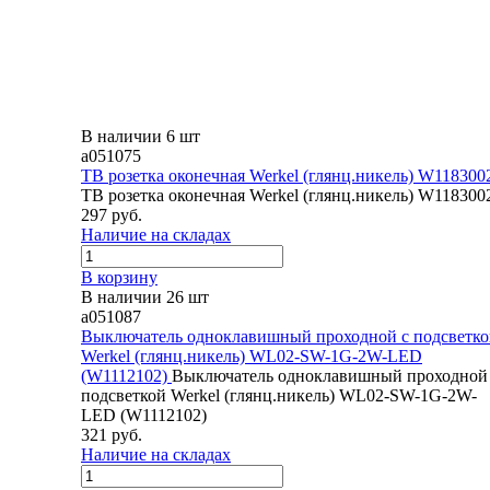
В наличии 6 шт
a051075
ТВ розетка оконечная Werkel (глянц.никель) W118300
ТВ розетка оконечная Werkel (глянц.никель) W118300
297 руб.
Наличие на складах
В корзину
В наличии 26 шт
a051087
Выключатель одноклавишный проходной с подсветк
Werkel (глянц.никель) WL02-SW-1G-2W-LED
(W1112102)
Выключатель одноклавишный проходной
подсветкой Werkel (глянц.никель) WL02-SW-1G-2W-
LED (W1112102)
321 руб.
Наличие на складах