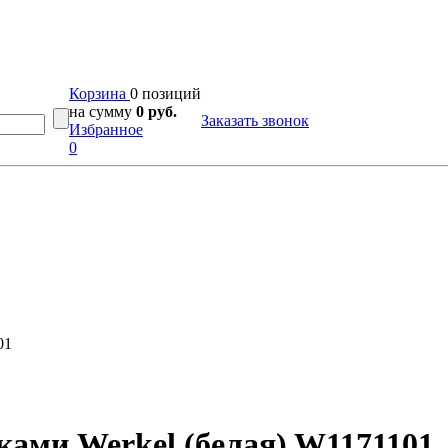
Корзина
0 позиций
на сумму
0 руб.
Заказать звонок
Избранное
0
01
ками Werkel (белая) W1171101