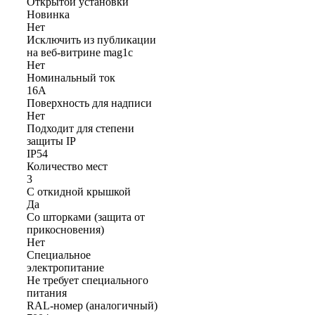
Открытой установки
Новинка
Нет
Исключить из публикации
на веб-витрине mag1c
Нет
Номинальный ток
16А
Поверхность для надписи
Нет
Подходит для степени
защиты IP
IP54
Количество мест
3
С откидной крышкой
Да
Со шторками (защита от
прикосновения)
Нет
Cпециальное
электропитание
Не требует специального
питания
RAL-номер (аналогичный)