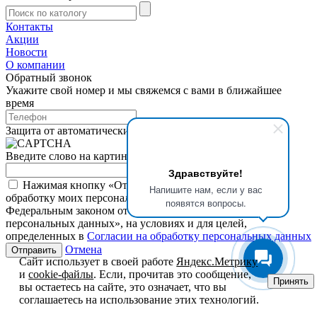
Контакты
Акции
Новости
О компании
Обратный звонок
Укажите свой номер и мы свяжемся с вами в ближайшее
время
Защита от автоматических сообщений
Введите слово на картинке
*
Здравствуйте!
Нажимая кнопку «Отправить», я даю свое согласие на
Напишите нам, если у вас
обработку моих персональных данных, в соответствии с
появятся вопросы.
Федеральным законом от 27.07.2006 года №152-ФЗ «О
персональных данных», на условиях и для целей,
определенных в
Согласии на обработку персональных данных
Отмена
Сайт использует в своей работе
Яндекс.Метрику
и
cookie-файлы
. Если, прочитав это сообщение,
Принять
вы остаетесь на сайте, это означает, что вы
соглашаетесь на использование этих технологий.