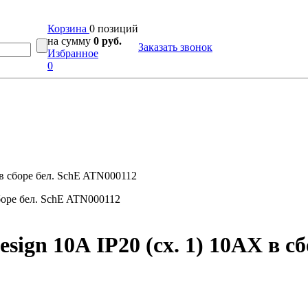
Корзина
0 позиций
на сумму
0 руб.
Заказать звонок
Избранное
0
 в сборе бел. SchE ATN000112
ign 10А IP20 (сх. 1) 10AX в с