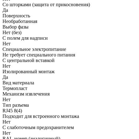
Со шторками (защита от прикосновения)
Да
Поверхность
Необработанная
Выбор фазы
Нет (без)
С полем для надписи
Нет
Cпециальное электропитание
Не требует специального питания
С центральной вставкой
Нет
Изолированный монтаж
Да
Вид материала
Термопласт
Механизм извлечения
Нет
Тип разъема
RJ45 8(4)
Подходит для встроенного монтажа
Нет
С слаботочным предохранителем
Нет
RAL-номер (аналогичный)