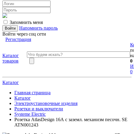
Запомнить меня
Напомнить пароль
Войти через соц сети
Регистрация
К
п
Каталог
н
товаров
0
И
0
Каталог
Главная страница
Каталог
Электроустановочные изделия
Розетки и выключатели
Systeme Electric
Розетка AtlasDesign 16А с заземл. механизм песочн. SE
ATN001243