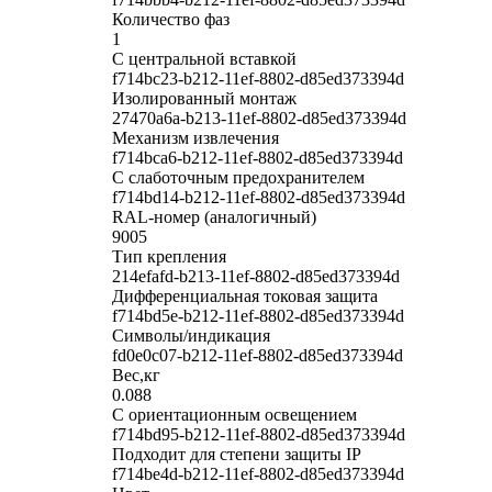
Количество фаз
1
С центральной вставкой
f714bc23-b212-11ef-8802-d85ed373394d
Изолированный монтаж
27470a6a-b213-11ef-8802-d85ed373394d
Механизм извлечения
f714bca6-b212-11ef-8802-d85ed373394d
С слаботочным предохранителем
f714bd14-b212-11ef-8802-d85ed373394d
RAL-номер (аналогичный)
9005
Тип крепления
214efafd-b213-11ef-8802-d85ed373394d
Дифференциальная токовая защита
f714bd5e-b212-11ef-8802-d85ed373394d
Символы/индикация
fd0e0c07-b212-11ef-8802-d85ed373394d
Вес,кг
0.088
С ориентационным освещением
f714bd95-b212-11ef-8802-d85ed373394d
Подходит для степени защиты IP
f714be4d-b212-11ef-8802-d85ed373394d