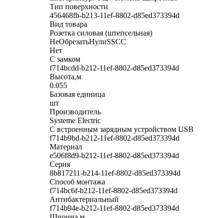
Тип поверхности
456468fb-b213-11ef-8802-d85ed373394d
Вид товара
Розетка силовая (штепсельная)
НеОбрезатьНулиSSCC
Нет
С замком
f714bcdd-b212-11ef-8802-d85ed373394d
Высота,м
0.055
Базовая единица
шт
Производитель
Systeme Electric
С встроенным зарядным устройством USB
f714b9bd-b212-11ef-8802-d85ed373394d
Материал
e506f8d9-b212-11ef-8802-d85ed373394d
Серия
8b817211-b214-11ef-8802-d85ed373394d
Способ монтажа
f714bc6f-b212-11ef-8802-d85ed373394d
Антибактериальный
f714b94e-b212-11ef-8802-d85ed373394d
Ширина,м