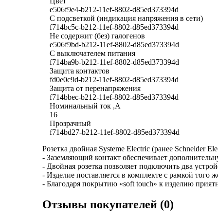
Цвет
e506f9e4-b212-11ef-8802-d85ed373394d
С подсветкой (индикация напряжения в сети)
f714bc5c-b212-11ef-8802-d85ed373394d
Не содержит (без) галогенов
e506f9bd-b212-11ef-8802-d85ed373394d
С выключателем питания
f714ba9b-b212-11ef-8802-d85ed373394d
Защита контактов
fd0e0c9d-b212-11ef-8802-d85ed373394d
Защита от перенапряжения
f714bbec-b212-11ef-8802-d85ed373394d
Номинальный ток ,А
16
Прозрачный
f714bd27-b212-11ef-8802-d85ed373394d
Розетка двойная Systeme Electric (ранее Schneider El
- Заземляющий контакт обеспечивает дополнительну
- Двойная розетка позволяет подключить два устрой
- Изделие поставляется в комплекте с рамкой того ж
- Благодаря покрытию «soft touch» к изделию прият
Отзывы покупателей (0)