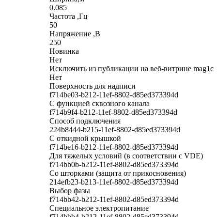
0.085
Частота ,Гц
50
Напряжение ,В
250
Новинка
Нет
Исключить из публикации на веб-витрине mag1c
Нет
Поверхность для надписи
f714be03-b212-11ef-8802-d85ed373394d
С функцией сквозного канала
f714b9f4-b212-11ef-8802-d85ed373394d
Способ подключения
224b8444-b215-11ef-8802-d85ed373394d
С откидной крышкой
f714be16-b212-11ef-8802-d85ed373394d
Для тяжелых условий (в соответствии с VDE)
f714bb0b-b212-11ef-8802-d85ed373394d
Со шторками (защита от прикосновения)
214efb23-b213-11ef-8802-d85ed373394d
Выбор фазы
f714bb42-b212-11ef-8802-d85ed373394d
Cпециальное электропитание
f714bbb4-b212-11ef-8802-d85ed373394d