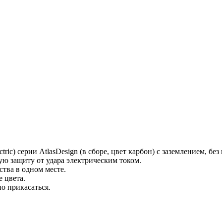
ectric) серии AtlasDesign (в сборе, цвет карбон) с заземлением, бе
ю защиту от удара электрическим током.
ства в одном месте.
е цвета.
но прикасаться.