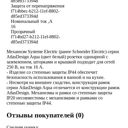
d85ed373394d
Защита от перенапряжения
f714bbec-b212-11ef-8802-
d85ed373394d
Номинальный ток ,А
16
Прозрачный
f714bd27-b212-11ef-8802-
d85ed373394d
Механизм Systeme Electric (ранее Schneider Electric) серии
AtlasDesign Aqua (цвет белый) розетки одинарной с
заземлением, шторками и крышкой подходит для сетей
250 В, на ток 16 А.
- Изделие со степенью защиты IP44 обеспечит
безопасность использования в ванной и на кухне.
- Несмотря на внешнее сходство, конструкция рамок
серии AtlasDesign Aqua отличается от конструкции рамок
AtlasDesign. Механизмы и рамки со степенью защиты
IP20 несовместимы с механизмами и рамками со
степенью защиты IP44.
Отзывы покупателей (0)
Средняя оценка: