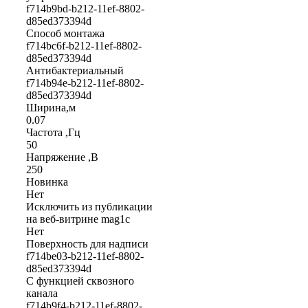
f714b9bd-b212-11ef-8802-
d85ed373394d
Способ монтажа
f714bc6f-b212-11ef-8802-
d85ed373394d
Антибактериальный
f714b94e-b212-11ef-8802-
d85ed373394d
Ширина,м
0.07
Частота ,Гц
50
Напряжение ,В
250
Новинка
Нет
Исключить из публикации
на веб-витрине mag1c
Нет
Поверхность для надписи
f714be03-b212-11ef-8802-
d85ed373394d
С функцией сквозного
канала
f714b9f4-b212-11ef-8802-