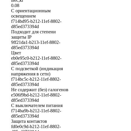
Вес,кг
0.08
С ориентационным
освещением
f714bd95-b212-11ef-8802-
d85ed373394d
Подходит для степени
защиты IP
9ff21da1-b213-11ef-8802-
d85ed373394d
Цвет
eb0e95c0-b212-11ef-8802-
d85ed373394d
С подсветкой (индикация
напряжения в сети)
f714bc5c-b212-11ef-8802-
d85ed373394d
Не содержит (без) галогенов
e506f9bd-b212-11ef-8802-
d85ed373394d
С выключателем питания
f714ba9b-b212-11ef-8802-
d85ed373394d
Защита контактов
fd0e0c9d-b212-11ef-8802-