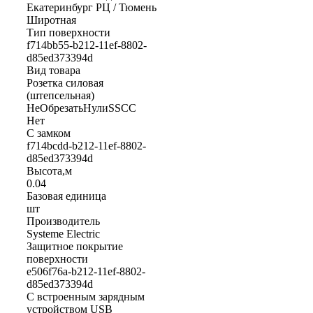
Екатеринбург РЦ / Тюмень
Широтная
Тип поверхности
f714bb55-b212-11ef-8802-
d85ed373394d
Вид товара
Розетка силовая
(штепсельная)
НеОбрезатьНулиSSCC
Нет
С замком
f714bcdd-b212-11ef-8802-
d85ed373394d
Высота,м
0.04
Базовая единица
шт
Производитель
Systeme Electric
Защитное покрытие
поверхности
e506f76a-b212-11ef-8802-
d85ed373394d
С встроенным зарядным
устройством USB