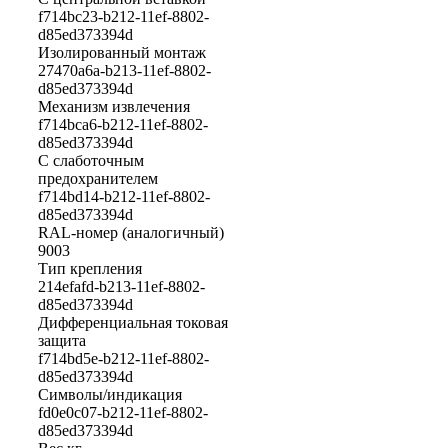
f714bc23-b212-11ef-8802-
d85ed373394d
Изолированный монтаж
27470a6a-b213-11ef-8802-
d85ed373394d
Механизм извлечения
f714bca6-b212-11ef-8802-
d85ed373394d
С слаботочным
предохранителем
f714bd14-b212-11ef-8802-
d85ed373394d
RAL-номер (аналогичный)
9003
Тип крепления
214efafd-b213-11ef-8802-
d85ed373394d
Дифференциальная токовая
защита
f714bd5e-b212-11ef-8802-
d85ed373394d
Символы/индикация
fd0e0c07-b212-11ef-8802-
d85ed373394d