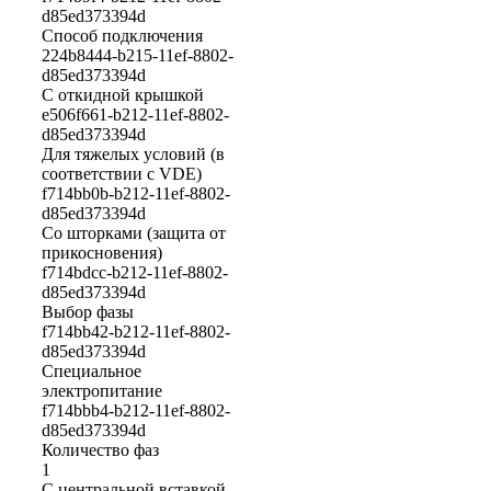
d85ed373394d
Способ подключения
224b8444-b215-11ef-8802-
d85ed373394d
С откидной крышкой
e506f661-b212-11ef-8802-
d85ed373394d
Для тяжелых условий (в
соответствии с VDE)
f714bb0b-b212-11ef-8802-
d85ed373394d
Со шторками (защита от
прикосновения)
f714bdcc-b212-11ef-8802-
d85ed373394d
Выбор фазы
f714bb42-b212-11ef-8802-
d85ed373394d
Cпециальное
электропитание
f714bbb4-b212-11ef-8802-
d85ed373394d
Количество фаз
1
С центральной вставкой