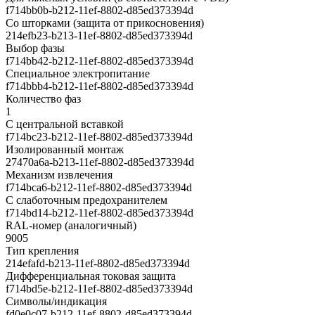
f714bb0b-b212-11ef-8802-d85ed373394d
Со шторками (защита от прикосновения)
214efb23-b213-11ef-8802-d85ed373394d
Выбор фазы
f714bb42-b212-11ef-8802-d85ed373394d
Cпециальное электропитание
f714bbb4-b212-11ef-8802-d85ed373394d
Количество фаз
1
С центральной вставкой
f714bc23-b212-11ef-8802-d85ed373394d
Изолированный монтаж
27470a6a-b213-11ef-8802-d85ed373394d
Механизм извлечения
f714bca6-b212-11ef-8802-d85ed373394d
С слаботочным предохранителем
f714bd14-b212-11ef-8802-d85ed373394d
RAL-номер (аналогичный)
9005
Тип крепления
214efafd-b213-11ef-8802-d85ed373394d
Дифференциальная токовая защита
f714bd5e-b212-11ef-8802-d85ed373394d
Символы/индикация
fd0e0c07-b212-11ef-8802-d85ed373394d