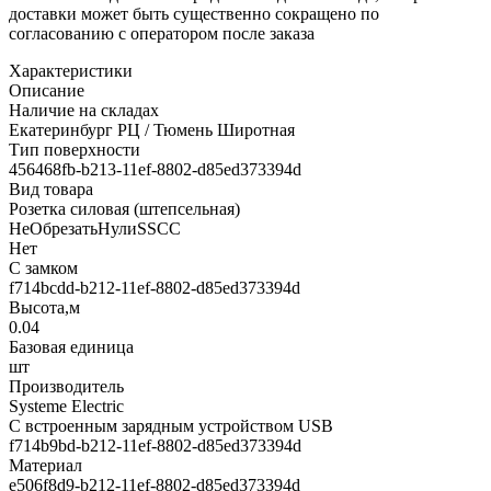
доставки может быть существенно сокращено по
согласованию с оператором после заказа
Характеристики
Описание
Наличие на складах
Екатеринбург РЦ / Тюмень Широтная
Тип поверхности
456468fb-b213-11ef-8802-d85ed373394d
Вид товара
Розетка силовая (штепсельная)
НеОбрезатьНулиSSCC
Нет
С замком
f714bcdd-b212-11ef-8802-d85ed373394d
Высота,м
0.04
Базовая единица
шт
Производитель
Systeme Electric
С встроенным зарядным устройством USB
f714b9bd-b212-11ef-8802-d85ed373394d
Материал
e506f8d9-b212-11ef-8802-d85ed373394d