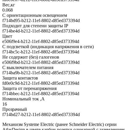
Вес,кг
0.068
С ориентационным освещением
f714bd95-b212-11ef-8802-d85ed373394d
Подходит для степени защиты IP
f714be4d-b212-11ef-8802-d85ed373394d
Цвет
e506f9e4-b212-11ef-8802-d85ed373394d
С подсветкой (индикация напряжения в сети)
f714bc5c-b212-11ef-8802-d85ed373394d
Не содержит (без) галогенов
e506f9bd-b212-11ef-8802-d85ed373394d
С выключателем питания
f714ba9b-b212-11ef-8802-d85ed373394d
Защита контактов
fd0e0c9d-b212-11ef-8802-d85ed373394d
Защита от перенапряжения
f714bbec-b212-11ef-8802-d85ed373394d
Номинальный ток ,А
16
Прозрачный
f714bd27-b212-11ef-8802-d85ed373394d
Механизм Systeme Electric (ранее Schneider Electric) серии
AtlasDesign в цвете карбон розетки одинарной с заземлением