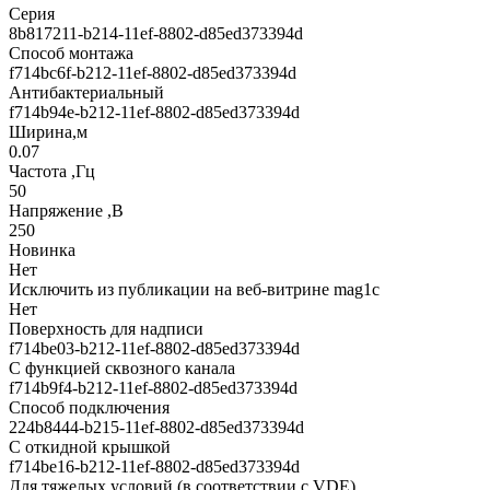
Серия
8b817211-b214-11ef-8802-d85ed373394d
Способ монтажа
f714bc6f-b212-11ef-8802-d85ed373394d
Антибактериальный
f714b94e-b212-11ef-8802-d85ed373394d
Ширина,м
0.07
Частота ,Гц
50
Напряжение ,В
250
Новинка
Нет
Исключить из публикации на веб-витрине mag1c
Нет
Поверхность для надписи
f714be03-b212-11ef-8802-d85ed373394d
С функцией сквозного канала
f714b9f4-b212-11ef-8802-d85ed373394d
Способ подключения
224b8444-b215-11ef-8802-d85ed373394d
С откидной крышкой
f714be16-b212-11ef-8802-d85ed373394d
Для тяжелых условий (в соответствии с VDE)