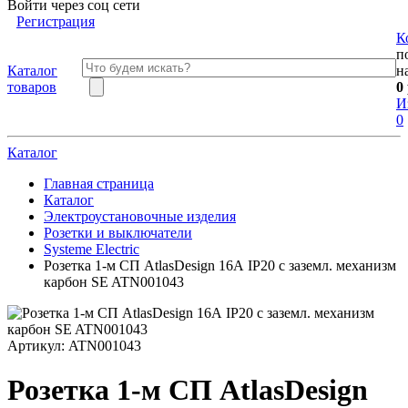
Войти через соц сети
Регистрация
К
п
Каталог
н
товаров
0
И
0
Каталог
Главная страница
Каталог
Электроустановочные изделия
Розетки и выключатели
Systeme Electric
Розетка 1-м СП AtlasDesign 16А IP20 с заземл. механизм
карбон SE ATN001043
Артикул:
ATN001043
Розетка 1-м СП AtlasDesign