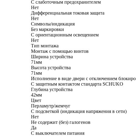
С слаботочным предохранителем
Нет
Дифференциальная токовая защита
Нет
Символы/индикация
Без маркировки
С ориентационным освещением
Нет
Тип монтажа
Монтаж с помощью винтов
Ширина устройства
71мм
Высота устройства
71мм
Исполнение в виде двери с отключением блокир
С защитным контактом стандарта SCHUKO
Глубина устройства
42мм
Цвет
Перламутр/жемчуг
С подсветкой (индикация напряжения в сети)
Нет
Не содержит (без) галогенов
Да
С выключателем питания