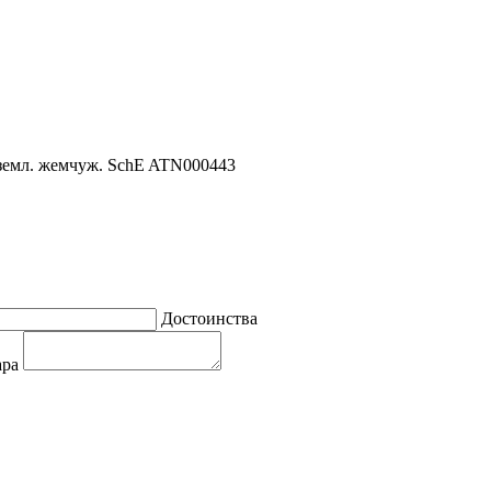
аземл. жемчуж. SchE ATN000443
Достоинства
ара