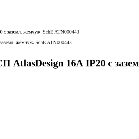
20 с заземл. жемчуж. SchE ATN000443
П AtlasDesign 16А IP20 с зазе