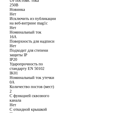
Ue постоян. тока
250В
Новинка
Нет
Исключить из публикации
на веб-витрине mag1c
Нет
Номинальный ток
16А
Поверхность для надписи
Нет
Подходит для степени
защиты IP
IP20
Ударопрочность по
стандарту EN 50102
IK01
Номинальный ток утечки
0А
Количество постов (мест)
2
С функцией сквозного
канала
Нет
С откидной крышкой