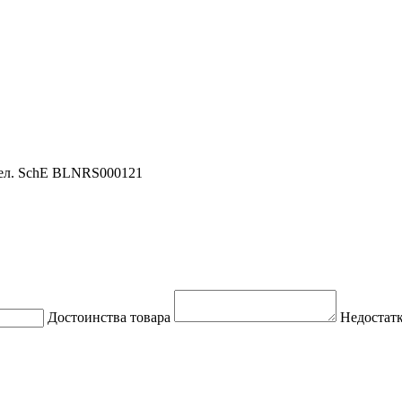
 бел. SchE BLNRS000121
Достоинства товара
Недостатк