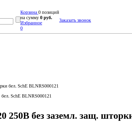
Корзина
0 позиций
на сумму
0 руб.
Заказать звонок
Избранное
0
торки бел. SchE BLNRS000121
20 250В без заземл. защ. штор