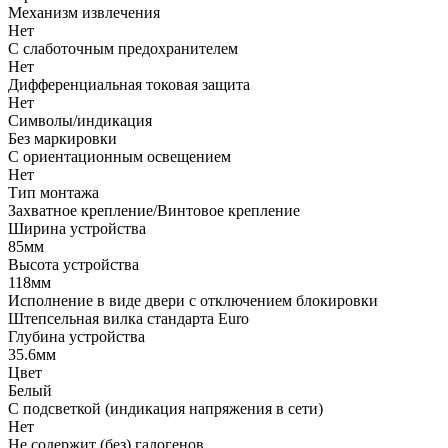
Механизм извлечения
Нет
С слаботочным предохранителем
Нет
Дифференциальная токовая защита
Нет
Символы/индикация
Без маркировки
С ориентационным освещением
Нет
Тип монтажа
Захватное крепление/Винтовое крепление
Ширина устройства
85мм
Высота устройства
118мм
Исполнение в виде двери с отключением блокировки
Штепсельная вилка стандарта Euro
Глубина устройства
35.6мм
Цвет
Белый
С подсветкой (индикация напряжения в сети)
Нет
Не содержит (без) галогенов