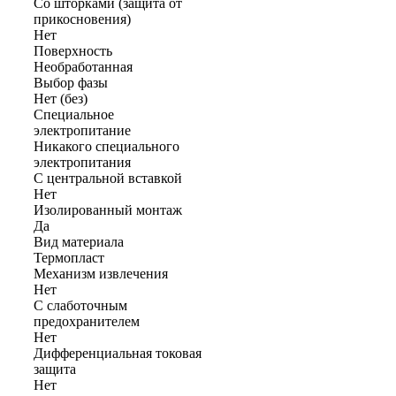
Со шторками (защита от
прикосновения)
Нет
Поверхность
Необработанная
Выбор фазы
Нет (без)
Cпециальное
электропитание
Никакого специального
электропитания
С центральной вставкой
Нет
Изолированный монтаж
Да
Вид материала
Термопласт
Механизм извлечения
Нет
С слаботочным
предохранителем
Нет
Дифференциальная токовая
защита
Нет