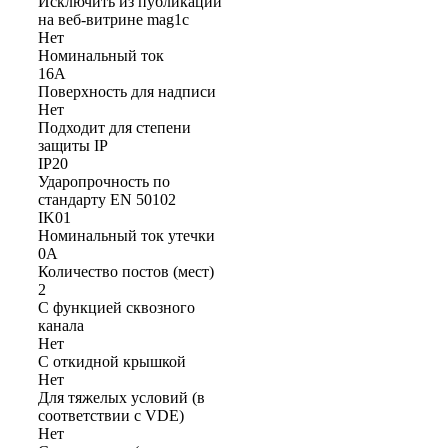
Исключить из публикации
на веб-витрине mag1c
Нет
Номинальный ток
16А
Поверхность для надписи
Нет
Подходит для степени
защиты IP
IP20
Ударопрочность по
стандарту EN 50102
IK01
Номинальный ток утечки
0А
Количество постов (мест)
2
С функцией сквозного
канала
Нет
С откидной крышкой
Нет
Для тяжелых условий (в
соответствии с VDE)
Нет