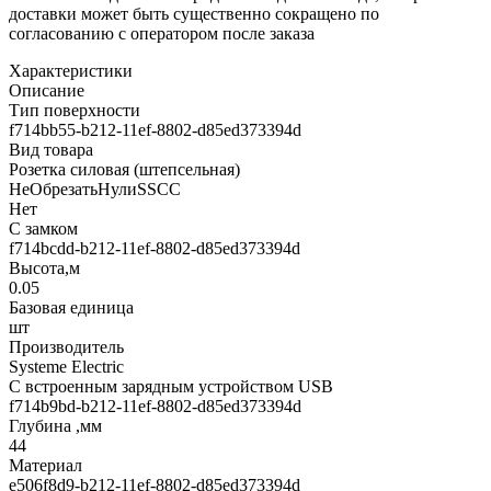
доставки может быть существенно сокращено по
согласованию с оператором после заказа
Характеристики
Описание
Тип поверхности
f714bb55-b212-11ef-8802-d85ed373394d
Вид товара
Розетка силовая (штепсельная)
НеОбрезатьНулиSSCC
Нет
С замком
f714bcdd-b212-11ef-8802-d85ed373394d
Высота,м
0.05
Базовая единица
шт
Производитель
Systeme Electric
С встроенным зарядным устройством USB
f714b9bd-b212-11ef-8802-d85ed373394d
Глубина ,мм
44
Материал
e506f8d9-b212-11ef-8802-d85ed373394d