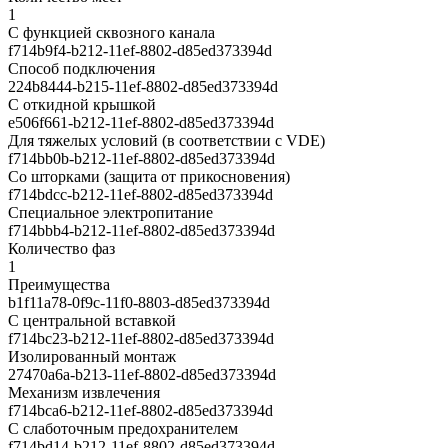
1
С функцией сквозного канала
f714b9f4-b212-11ef-8802-d85ed373394d
Способ подключения
224b8444-b215-11ef-8802-d85ed373394d
С откидной крышкой
e506f661-b212-11ef-8802-d85ed373394d
Для тяжелых условий (в соответствии с VDE)
f714bb0b-b212-11ef-8802-d85ed373394d
Со шторками (защита от прикосновения)
f714bdcc-b212-11ef-8802-d85ed373394d
Cпециальное электропитание
f714bbb4-b212-11ef-8802-d85ed373394d
Количество фаз
1
Преимущества
b1f11a78-0f9c-11f0-8803-d85ed373394d
С центральной вставкой
f714bc23-b212-11ef-8802-d85ed373394d
Изолированный монтаж
27470a6a-b213-11ef-8802-d85ed373394d
Механизм извлечения
f714bca6-b212-11ef-8802-d85ed373394d
С слаботочным предохранителем
f714bd14-b212-11ef-8802-d85ed373394d