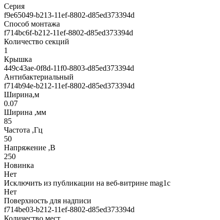
Серия
f9e65049-b213-11ef-8802-d85ed373394d
Способ монтажа
f714bc6f-b212-11ef-8802-d85ed373394d
Количество секций
1
Крышка
449c43ae-0f8d-11f0-8803-d85ed373394d
Антибактериальный
f714b94e-b212-11ef-8802-d85ed373394d
Ширина,м
0.07
Ширина ,мм
85
Частота ,Гц
50
Напряжение ,В
250
Новинка
Нет
Исключить из публикации на веб-витрине mag1c
Нет
Поверхность для надписи
f714be03-b212-11ef-8802-d85ed373394d
Количество мест