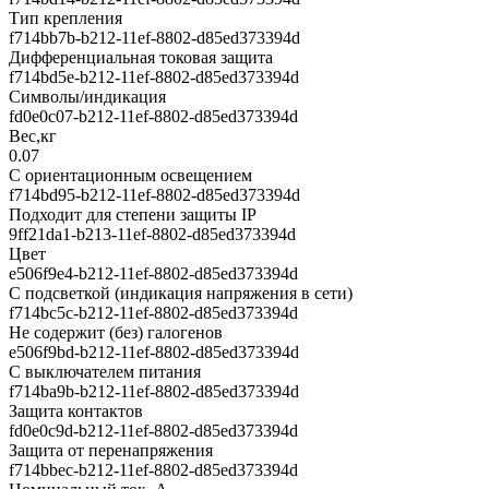
Тип крепления
f714bb7b-b212-11ef-8802-d85ed373394d
Дифференциальная токовая защита
f714bd5e-b212-11ef-8802-d85ed373394d
Символы/индикация
fd0e0c07-b212-11ef-8802-d85ed373394d
Вес,кг
0.07
С ориентационным освещением
f714bd95-b212-11ef-8802-d85ed373394d
Подходит для степени защиты IP
9ff21da1-b213-11ef-8802-d85ed373394d
Цвет
e506f9e4-b212-11ef-8802-d85ed373394d
С подсветкой (индикация напряжения в сети)
f714bc5c-b212-11ef-8802-d85ed373394d
Не содержит (без) галогенов
e506f9bd-b212-11ef-8802-d85ed373394d
С выключателем питания
f714ba9b-b212-11ef-8802-d85ed373394d
Защита контактов
fd0e0c9d-b212-11ef-8802-d85ed373394d
Защита от перенапряжения
f714bbec-b212-11ef-8802-d85ed373394d