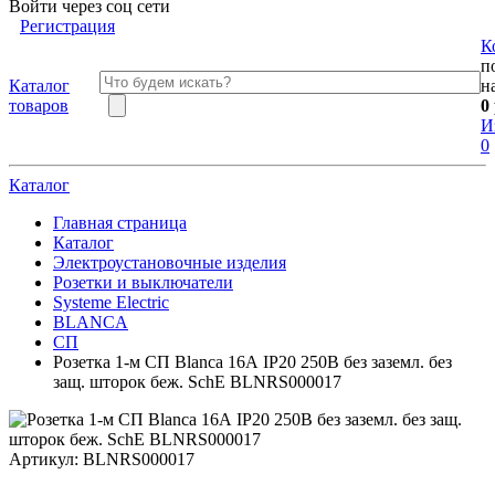
Войти через соц сети
Регистрация
К
п
Каталог
н
товаров
0
И
0
Каталог
Главная страница
Каталог
Электроустановочные изделия
Розетки и выключатели
Systeme Electric
BLANCA
СП
Розетка 1-м СП Blanca 16А IP20 250В без заземл. без
защ. шторок беж. SchE BLNRS000017
Артикул:
BLNRS000017