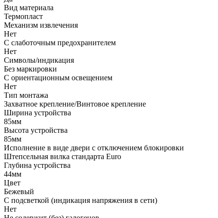
Вид материала
Термопласт
Механизм извлечения
Нет
С слаботочным предохранителем
Нет
Символы/индикация
Без маркировки
С ориентационным освещением
Нет
Тип монтажа
Захватное крепление/Винтовое крепление
Ширина устройства
85мм
Высота устройства
85мм
Исполнение в виде двери с отключением блокировки
Штепсельная вилка стандарта Euro
Глубина устройства
44мм
Цвет
Бежевый
С подсветкой (индикация напряжения в сети)
Нет
Не содержит (без) галогенов