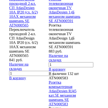
проходной 2-кл.
телевизионная
СП AtlasDesign
оконечная TV
10А IP20 (сх. 6/2)
AtlasDesign 1дБ
10AX механизм
механизм шампань
шампань SE
SE ATN000591
ATN000565
Розетка
Переключатель
телевизионная
проходной 2-кл.
оконечная TV
СП AtlasDesign
AtlasDesign 1дБ
10А IP20 (сх. 6/2)
механизм шампань
10AX механизм
SE ATN000591
шампань SE
883 руб.
ATN000565
Наличие на
841 руб.
складах
Наличие на
складах
В корзину
В наличии 132 шт
В корзину
ATN000583
Розетка
компьютерная
AtlasDesign RJ45
кат.5E механизм
шампань SE
ATN000583