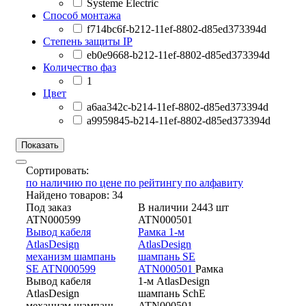
Systeme Electric
Способ монтажа
f714bc6f-b212-11ef-8802-d85ed373394d
Степень защиты IP
eb0e9668-b212-11ef-8802-d85ed373394d
Количество фаз
1
Цвет
a6aa342c-b214-11ef-8802-d85ed373394d
a9959845-b214-11ef-8802-d85ed373394d
Сортировать:
по наличию
по цене
по рейтингу
по алфавиту
Найдено товаров: 34
Под заказ
В наличии 2443 шт
ATN000599
ATN000501
Вывод кабеля
Рамка 1-м
AtlasDesign
AtlasDesign
механизм шампань
шампань SE
SE ATN000599
ATN000501
Рамка
Вывод кабеля
1-м AtlasDesign
AtlasDesign
шампань SchE
механизм шампань
ATN000501