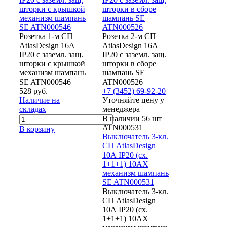
шторки с крышкой
шторки в сборе
механизм шампань
шампань SE
SE ATN000546
ATN000526
Розетка 1-м СП
Розетка 2-м СП
AtlasDesign 16А
AtlasDesign 16А
IP20 с заземл. защ.
IP20 с заземл. защ.
шторки с крышкой
шторки в сборе
механизм шампань
шампань SE
SE ATN000546
ATN000526
528 руб.
+7 (3452) 69-92-20
Наличие на
Уточняйте цену у
складах
менеджера
В наличии 56 шт
ATN000531
В корзину
Выключатель 3-кл.
СП AtlasDesign
10А IP20 (сх.
1+1+1) 10AX
механизм шампань
SE ATN000531
Выключатель 3-кл.
СП AtlasDesign
10А IP20 (сх.
1+1+1) 10AX