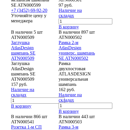
SE ATN000599
97 руб.
+7 (3452) 69-92-20
Наличие на
Уточняйте цену у
складах
менеджера
В корзину
В наличии 5 шт
В наличии 897 шт
ATN000509
ATN000502
Заглушка
Рамка 2-м
AtlasDesign
AtlasDesign
шампань SE
универс. шампань
ATN000509
SE ATN000502
Заглушка
Рамка
AtlasDesign
двухпостовая
шампань SE
ATLASDESIGN
ATN000509
универсальная
157 руб.
шампань
Наличие на
162 руб.
складах
Наличие на
складах
В корзину
В корзину
В наличии 866 шт
В наличии 443 шт
ATN000541
ATN000503
Розетка 1-м СП
Рамка 3-м