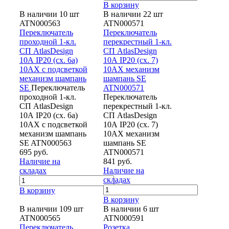
В корзину
В наличии 10 шт
В наличии 22 шт
ATN000563
ATN000571
Переключатель
Переключатель
проходной 1-кл.
перекрестный 1-кл.
СП AtlasDesign
СП AtlasDesign
10А IP20 (сх. 6а)
10А IP20 (сх. 7)
10AX с подсветкой
10AX механизм
механизм шампань
шампань SE
SE
Переключатель
ATN000571
проходной 1-кл.
Переключатель
СП AtlasDesign
перекрестный 1-кл.
10А IP20 (сх. 6а)
СП AtlasDesign
10AX с подсветкой
10А IP20 (сх. 7)
механизм шампань
10AX механизм
SE ATN000563
шампань SE
695 руб.
ATN000571
Наличие на
841 руб.
складах
Наличие на
складах
В корзину
В корзину
В наличии 109 шт
В наличии 6 шт
ATN000565
ATN000591
Переключатель
Розетка