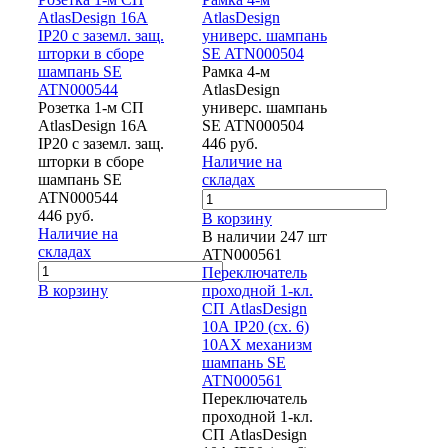
AtlasDesign 16А
AtlasDesign
IP20 с заземл. защ.
универс. шампань
шторки в сборе
SE ATN000504
шампань SE
Рамка 4-м
ATN000544
AtlasDesign
Розетка 1-м СП
универс. шампань
AtlasDesign 16А
SE ATN000504
IP20 с заземл. защ.
446 руб.
шторки в сборе
Наличие на
шампань SE
складах
ATN000544
446 руб.
В корзину
Наличие на
В наличии 247 шт
складах
ATN000561
Переключатель
В корзину
проходной 1-кл.
СП AtlasDesign
10А IP20 (сх. 6)
10AX механизм
шампань SE
ATN000561
Переключатель
проходной 1-кл.
СП AtlasDesign