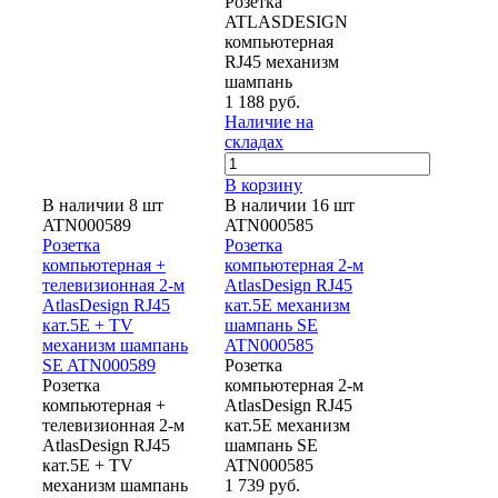
Розетка
ATLASDESIGN
компьютерная
RJ45 механизм
шампань
1 188 руб.
Наличие на
складах
В корзину
В наличии 8 шт
В наличии 16 шт
ATN000589
ATN000585
Розетка
Розетка
компьютерная +
компьютерная 2-м
телевизионная 2-м
AtlasDesign RJ45
AtlasDesign RJ45
кат.5E механизм
кат.5E + TV
шампань SE
механизм шампань
ATN000585
SE ATN000589
Розетка
Розетка
компьютерная 2-м
компьютерная +
AtlasDesign RJ45
телевизионная 2-м
кат.5E механизм
AtlasDesign RJ45
шампань SE
кат.5E + TV
ATN000585
механизм шампань
1 739 руб.