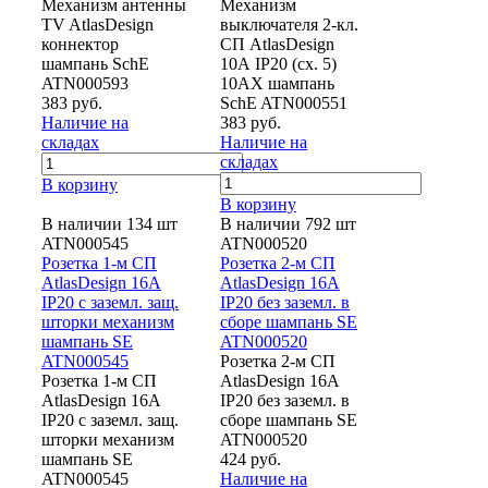
Механизм антенны
Механизм
TV AtlasDesign
выключателя 2-кл.
коннектор
СП AtlasDesign
шампань SchE
10А IP20 (сх. 5)
ATN000593
10AX шампань
383 руб.
SchE ATN000551
Наличие на
383 руб.
складах
Наличие на
складах
В корзину
В корзину
В наличии 134 шт
В наличии 792 шт
ATN000545
ATN000520
Розетка 1-м СП
Розетка 2-м СП
AtlasDesign 16А
AtlasDesign 16А
IP20 с заземл. защ.
IP20 без заземл. в
шторки механизм
сборе шампань SE
шампань SE
ATN000520
ATN000545
Розетка 2-м СП
Розетка 1-м СП
AtlasDesign 16А
AtlasDesign 16А
IP20 без заземл. в
IP20 с заземл. защ.
сборе шампань SE
шторки механизм
ATN000520
шампань SE
424 руб.
ATN000545
Наличие на