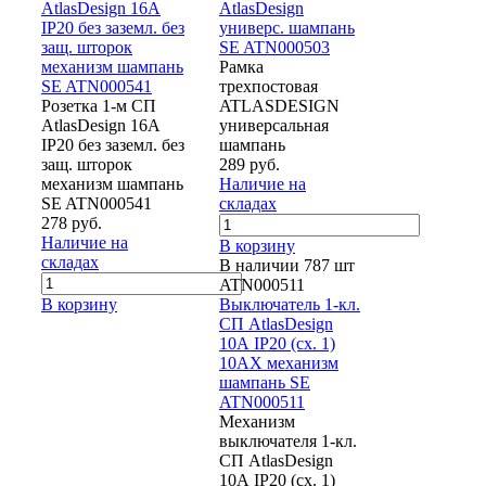
AtlasDesign 16А
AtlasDesign
IP20 без заземл. без
универс. шампань
защ. шторок
SE ATN000503
механизм шампань
Рамка
SE ATN000541
трехпостовая
Розетка 1-м СП
ATLASDESIGN
AtlasDesign 16А
универсальная
IP20 без заземл. без
шампань
защ. шторок
289 руб.
механизм шампань
Наличие на
SE ATN000541
складах
278 руб.
Наличие на
В корзину
складах
В наличии 787 шт
ATN000511
В корзину
Выключатель 1-кл.
СП AtlasDesign
10А IP20 (сх. 1)
10AX механизм
шампань SE
ATN000511
Механизм
выключателя 1-кл.
СП AtlasDesign
10А IP20 (сх. 1)