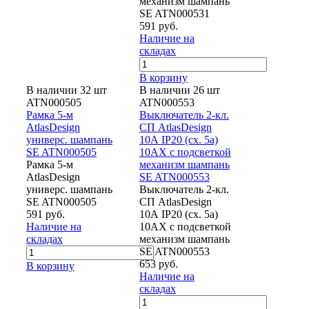
механизм шампань
SE ATN000531
591 руб.
Наличие на
складах
В корзину
В наличии 32 шт
В наличии 26 шт
ATN000505
ATN000553
Рамка 5-м
Выключатель 2-кл.
AtlasDesign
СП AtlasDesign
универс. шампань
10А IP20 (сх. 5а)
SE ATN000505
10AX с подсветкой
Рамка 5-м
механизм шампань
AtlasDesign
SE ATN000553
универс. шампань
Выключатель 2-кл.
SE ATN000505
СП AtlasDesign
591 руб.
10А IP20 (сх. 5а)
Наличие на
10AX с подсветкой
складах
механизм шампань
SE ATN000553
653 руб.
В корзину
Наличие на
складах