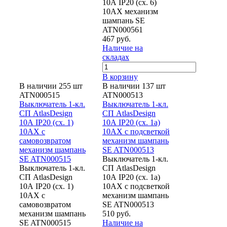
10А IP20 (сх. 6)
10AX механизм
шампань SE
ATN000561
467 руб.
Наличие на
складах
В корзину
В наличии 255 шт
В наличии 137 шт
ATN000515
ATN000513
Выключатель 1-кл.
Выключатель 1-кл.
СП AtlasDesign
СП AtlasDesign
10А IP20 (сх. 1)
10А IP20 (сх. 1а)
10AX с
10AX с подсветкой
самовозвратом
механизм шампань
механизм шампань
SE ATN000513
SE ATN000515
Выключатель 1-кл.
Выключатель 1-кл.
СП AtlasDesign
СП AtlasDesign
10А IP20 (сх. 1а)
10А IP20 (сх. 1)
10AX с подсветкой
10AX с
механизм шампань
самовозвратом
SE ATN000513
механизм шампань
510 руб.
SE ATN000515
Наличие на