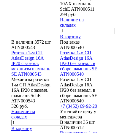
10AX шампань
SchE ATN000511
299 руб.
Наличие на
складах
В корзину
В наличии 3572 шт
Под заказ
ATN000543
ATN000540
Розетка 1-м СП
Розетка 1-м СП
AtlasDesign 16А
AtlasDesign 16А
IP20 с заземл.
IP20 без заземл. в
механизм шампань
сборе шампань SE
SE ATN000543
ATN000540
Механизм розетки
Розетка 1-м СП
1-м СП AtlasDesign
AtlasDesign 16А
16А IP20 с заземл.
IP20 без заземл. в
шампань SchE
сборе шампань SE
ATN000543
ATN000540
326 руб.
+7 (3452) 69-92-20
Наличие на
Уточняйте цену у
складах
менеджера
В наличии 35 шт
ATN000512
В корзину
Выключатель 1-кл.