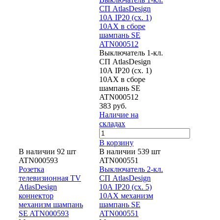
СП AtlasDesign
10А IP20 (сх. 1)
10AX в сборе
шампань SE
ATN000512
Выключатель 1-кл.
СП AtlasDesign
10А IP20 (сх. 1)
10AX в сборе
шампань SE
ATN000512
383 руб.
Наличие на
складах
В корзину
В наличии 92 шт
В наличии 539 шт
ATN000593
ATN000551
Розетка
Выключатель 2-кл.
телевизионная TV
СП AtlasDesign
AtlasDesign
10А IP20 (сх. 5)
коннектор
10AX механизм
механизм шампань
шампань SE
SE ATN000593
ATN000551