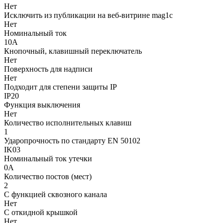
Нет
Исключить из публикации на веб-витрине mag1c
Нет
Номинальный ток
10А
Кнопочный, клавишный переключатель
Нет
Поверхность для надписи
Нет
Подходит для степени защиты IP
IP20
Функция выключения
Нет
Количество исполнительных клавиш
1
Ударопрочность по стандарту EN 50102
IK03
Номинальный ток утечки
0А
Количество постов (мест)
2
С функцией сквозного канала
Нет
С откидной крышкой
Нет