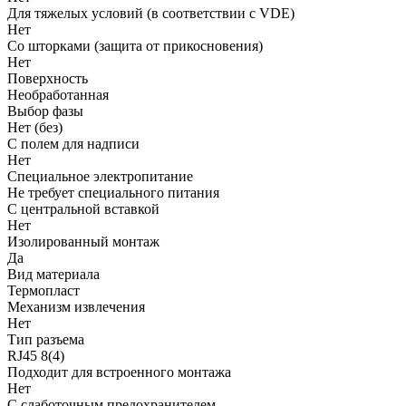
Для тяжелых условий (в соответствии с VDE)
Нет
Со шторками (защита от прикосновения)
Нет
Поверхность
Необработанная
Выбор фазы
Нет (без)
С полем для надписи
Нет
Cпециальное электропитание
Не требует специального питания
С центральной вставкой
Нет
Изолированный монтаж
Да
Вид материала
Термопласт
Механизм извлечения
Нет
Тип разъема
RJ45 8(4)
Подходит для встроенного монтажа
Нет
С слаботочным предохранителем