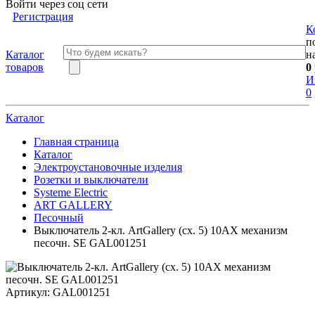
Войти через соц сети
Регистрация
К
п
Каталог
н
товаров
0
И
0
Каталог
Главная страница
Каталог
Электроустановочные изделия
Розетки и выключатели
Systeme Electric
ART GALLERY
Песочный
Выключатель 2-кл. ArtGallery (сх. 5) 10AX механизм
песочн. SE GAL001251
Артикул:
GAL001251