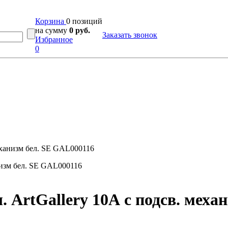
Корзина
0 позиций
на сумму
0 руб.
Заказать звонок
Избранное
0
еханизм бел. SE GAL000116
ArtGallery 10А с подсв. меха