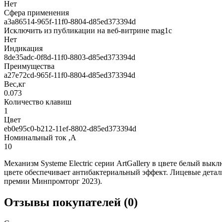
Нет
Сфера применения
a3a86514-965f-11f0-8804-d85ed373394d
Исключить из публикации на веб-витрине mag1c
Нет
Индикация
8de35adc-0f8d-11f0-8803-d85ed373394d
Преимущества
a27e72cd-965f-11f0-8804-d85ed373394d
Вес,кг
0.073
Количество клавиш
1
Цвет
eb0e95c0-b212-11ef-8802-d85ed373394d
Номинальный ток ,А
10
Механизм Systeme Electric серии ArtGallery в цвете белый вык
цвете обеспечивает антибактериальный эффект. Лицевые дета
премии Минпромторг 2023).
Отзывы покупателей (0)