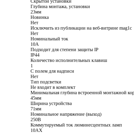
Скрытой установки
Глубина монтажа, установки
23мм
Новинка
Нет
Исключить из публикации на веб-витрине mag1c
Нет
Номинальный ток
10А
Подходит для степени защиты IP
IP44
Количество исполнительных клавиш
1
С полем для надписи
Нет
Тип подсветки
Не входит в комплект
Минимальная глубина встроенной монтажной ко
45мм
Ширина устройства
71мм
Номинальное напряжение (выход)
250В
Коммутируемый ток люминесцентных ламп
10AX