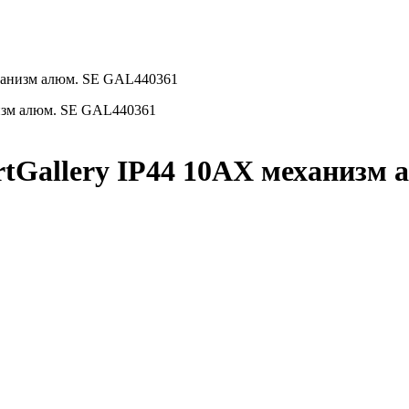
еханизм алюм. SE GAL440361
rtGallery IP44 10AX механизм