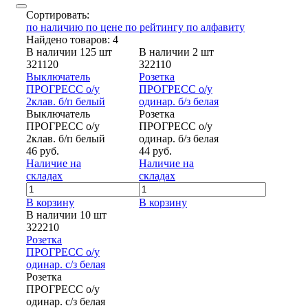
Сортировать:
по наличию
по цене
по рейтингу
по алфавиту
Найдено товаров: 4
В наличии 125 шт
В наличии 2 шт
321120
322110
Выключатель
Розетка
ПРОГРЕСС о/у
ПРОГРЕСС о/у
2клав. б/п белый
одинар. б/з белая
Выключатель
Розетка
ПРОГРЕСС о/у
ПРОГРЕСС о/у
2клав. б/п белый
одинар. б/з белая
46 руб.
44 руб.
Наличие на
Наличие на
складах
складах
В корзину
В корзину
В наличии 10 шт
322210
Розетка
ПРОГРЕСС о/у
одинар. с/з белая
Розетка
ПРОГРЕСС о/у
одинар. с/з белая