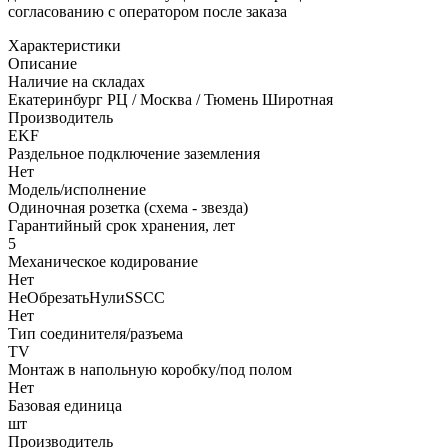
согласованию с оператором после заказа
Характеристики
Описание
Наличие на складах
Екатеринбург РЦ / Москва / Тюмень Широтная
Производитель
EKF
Раздельное подключение заземления
Нет
Модель/исполнение
Одиночная розетка (схема - звезда)
Гарантийный срок хранения, лет
5
Механическое кодирование
Нет
НеОбрезатьНулиSSCC
Нет
Тип соединителя/разъема
TV
Монтаж в напольную коробку/под полом
Нет
Базовая единица
шт
Производитель