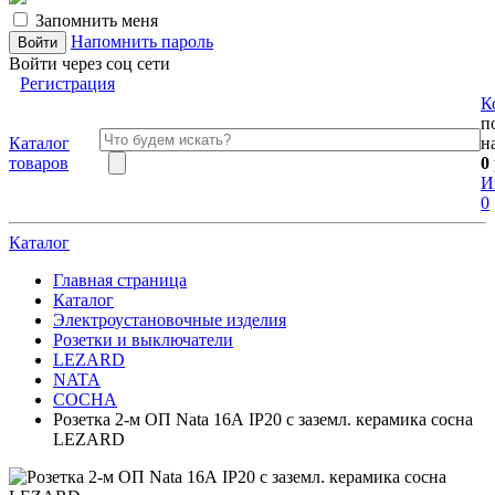
Запомнить меня
Напомнить пароль
Войти через соц сети
Регистрация
К
п
Каталог
н
товаров
0
И
0
Каталог
Главная страница
Каталог
Электроустановочные изделия
Розетки и выключатели
LEZARD
NATA
СОСНА
Розетка 2-м ОП Nata 16А IP20 с заземл. керамика сосна
LEZARD