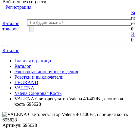
Войти через соц сети
Регистрация
К
п
Каталог
н
товаров
0
И
0
Каталог
Главная страница
Каталог
Электроустановочные изделия
Розетки и выключатели
LEGRAND
VALENA
Valena Слоновая Кость
VALENA Светорегулятор Valena 40-400Вт, слоновая
кость 695628
Артикул:
695628