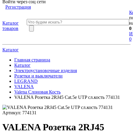
Войти через соц сети
Регистрация
К
п
Каталог
н
товаров
0
И
0
Каталог
Главная страница
Каталог
Электроустановочные изделия
Розетки и выключатели
LEGRAND
VALENA
Valena Слоновая Кость
VALENA Розетка 2RJ45 Cat.5e UTP сл.кость 774131
Артикул:
774131
VALENA Розетка 2RJ45