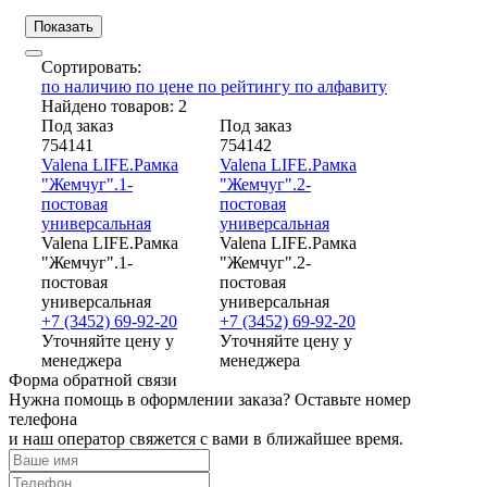
Сортировать:
по наличию
по цене
по рейтингу
по алфавиту
Найдено товаров: 2
Под заказ
Под заказ
754141
754142
Valena LIFE.Рамка
Valena LIFE.Рамка
"Жемчуг".1-
"Жемчуг".2-
постовая
постовая
универсальная
универсальная
Valena LIFE.Рамка
Valena LIFE.Рамка
"Жемчуг".1-
"Жемчуг".2-
постовая
постовая
универсальная
универсальная
+7 (3452) 69-92-20
+7 (3452) 69-92-20
Уточняйте цену у
Уточняйте цену у
менеджера
менеджера
Форма обратной связи
Нужна помощь в оформлении заказа? Оставьте номер
телефона
и наш оператор свяжется с вами в ближайшее время.