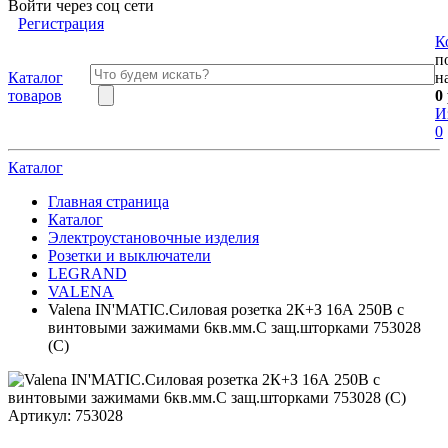
Войти через соц сети
Регистрация
К
п
Каталог
н
товаров
0
И
0
Каталог
Главная страница
Каталог
Электроустановочные изделия
Розетки и выключатели
LEGRAND
VALENA
Valena IN'MATIC.Силовая розетка 2К+З 16А 250В с
винтовыми зажимами 6кв.мм.С защ.шторками 753028
(С)
Артикул:
753028