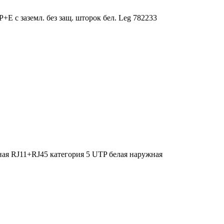
+E с заземл. без защ. шторок бел. Leg 782233
ая RJ11+RJ45 категория 5 UTP белая наружная