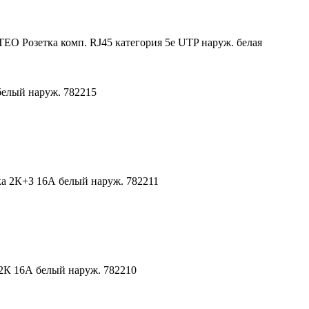
EO Розетка комп. RJ45 категория 5е UTP наруж. белая
елый наруж. 782215
а 2К+З 16А белый наруж. 782211
К 16А белый наруж. 782210