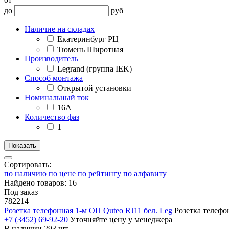
до
руб
Наличие на складах
Екатеринбург РЦ
Тюмень Широтная
Производитель
Legrand (группа IEK)
Способ монтажа
Открытой установки
Номинальный ток
16А
Количество фаз
1
Сортировать:
по наличию
по цене
по рейтингу
по алфавиту
Найдено товаров: 16
Под заказ
782214
Розетка телефонная 1-м ОП Quteo RJ11 бел. Leg
Розетка телефо
+7 (3452) 69-92-20
Уточняйте цену у менеджера
В наличии 293 шт