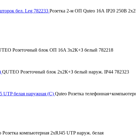
 шторок бел. Leg 782233
Розетка 2-м ОП Quteo 16А IP20 250В 2х2P
TEO Розеточный блок ОП 16A 3х2К+З белый 782218
)
QUTEO Розеточный блок 2х2К+З белый наруж. IP44 782323
5 UTP белая наружная (С)
Quteo Розетка телефонная+компьютерн
o Розетка компьютерная 2хRJ45 UTP наруж. белая