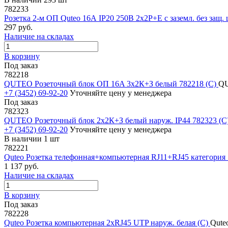
782233
Розетка 2-м ОП Quteo 16А IP20 250В 2х2P+E с заземл. без защ.
297 руб.
Наличие на складах
В корзину
Под заказ
782218
QUTEO Розеточный блок ОП 16A 3х2К+З белый 782218 (С)
QU
+7 (3452) 69-92-20
Уточняйте цену у менеджера
Под заказ
782323
QUTEO Розеточный блок 2х2К+З белый наруж. IP44 782323 (С
+7 (3452) 69-92-20
Уточняйте цену у менеджера
В наличии 1 шт
782221
Quteo Розетка телефонная+компьютерная RJ11+RJ45 категория 
1 137 руб.
Наличие на складах
В корзину
Под заказ
782228
Quteo Розетка компьютерная 2хRJ45 UTP наруж. белая (С)
Qute