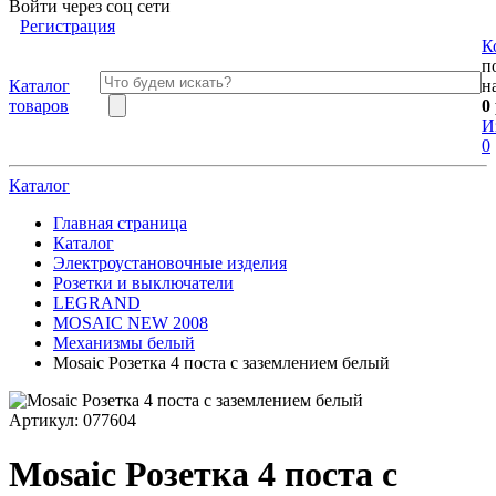
Войти через соц сети
Регистрация
К
п
Каталог
н
товаров
0
И
0
Каталог
Главная страница
Каталог
Электроустановочные изделия
Розетки и выключатели
LEGRAND
MOSAIC NEW 2008
Механизмы белый
Mosaic Розетка 4 поста с заземлением белый
Артикул:
077604
Mosaic Розетка 4 поста с