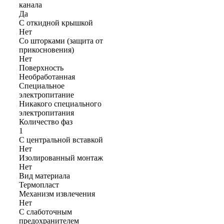
канала
Да
С откидной крышкой
Нет
Со шторками (защита от
прикосновения)
Нет
Поверхность
Необработанная
Cпециальное
электропитание
Никакого специального
электропитания
Количество фаз
1
С центральной вставкой
Нет
Изолированный монтаж
Нет
Вид материала
Термопласт
Механизм извлечения
Нет
С слаботочным
предохранителем