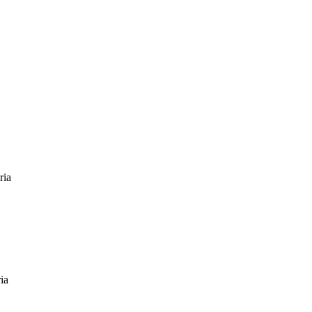
ria
ia