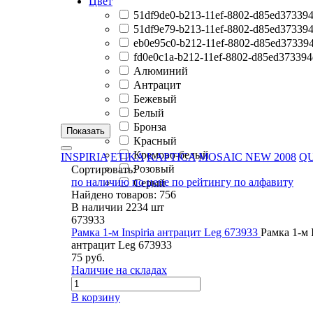
Цвет
51df9de0-b213-11ef-8802-d85ed37339
51df9e79-b213-11ef-8802-d85ed37339
eb0e95c0-b212-11ef-8802-d85ed37339
fd0e0c1a-b212-11ef-8802-d85ed373394
Алюминий
Антрацит
Бежевый
Белый
Бронза
Красный
Кремово-белый
INSPIRIA
ETIKA
KAPTICA
MOSAIC NEW 2008
Q
Розовый
Сортировать:
по наличию
по цене
по рейтингу
по алфавиту
Серый
Найдено товаров: 756
В наличии 2234 шт
673933
Рамка 1-м Inspiria антрацит Leg 673933
Рамка 1-м I
антрацит Leg 673933
75 руб.
Наличие на складах
В корзину