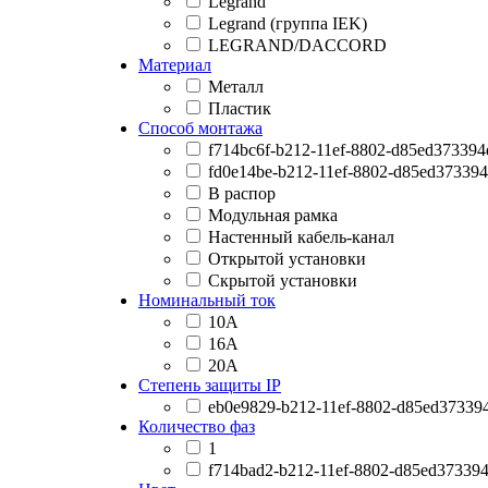
Legrand
Legrand (группа IEK)
LEGRAND/DACCORD
Материал
Металл
Пластик
Способ монтажа
f714bc6f-b212-11ef-8802-d85ed373394
fd0e14be-b212-11ef-8802-d85ed37339
В распор
Модульная рамка
Настенный кабель-канал
Открытой установки
Скрытой установки
Номинальный ток
10А
16А
20А
Степень защиты IP
eb0e9829-b212-11ef-8802-d85ed37339
Количество фаз
1
f714bad2-b212-11ef-8802-d85ed37339