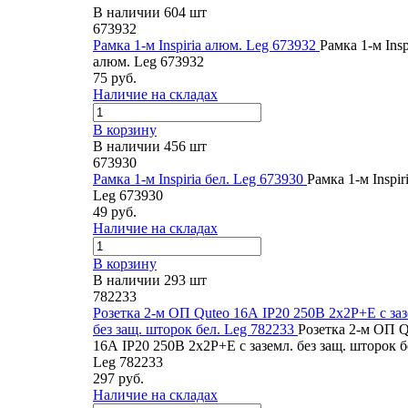
В наличии 604 шт
673932
Рамка 1-м Inspiria алюм. Leg 673932
Рамка 1-м Insp
алюм. Leg 673932
75 руб.
Наличие на складах
В корзину
В наличии 456 шт
673930
Рамка 1-м Inspiria бел. Leg 673930
Рамка 1-м Inspiri
Leg 673930
49 руб.
Наличие на складах
В корзину
В наличии 293 шт
782233
Розетка 2-м ОП Quteo 16А IP20 250В 2х2P+E с заз
без защ. шторок бел. Leg 782233
Розетка 2-м ОП Q
16А IP20 250В 2х2P+E с заземл. без защ. шторок б
Leg 782233
297 руб.
Наличие на складах