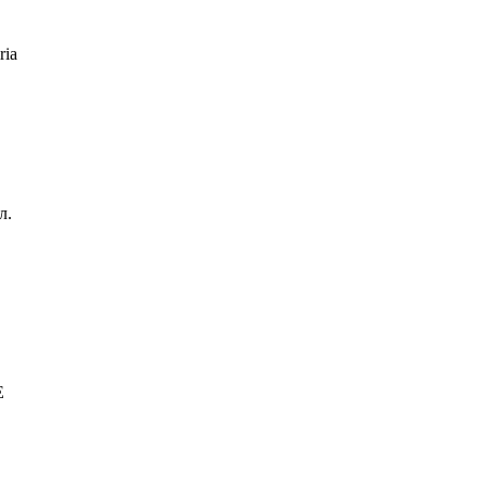
ria
л.
E