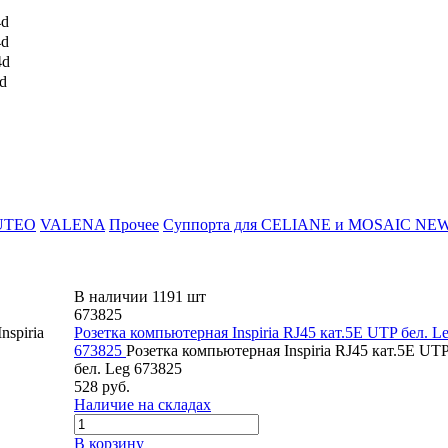
4d
4d
4d
d
UTEO
VALENA
Прочее
Суппорта для CELIANE и MOSAIC NE
В наличии 1191 шт
673825
nspiria
Розетка компьютерная Inspiria RJ45 кат.5E UTP бел. L
673825
Розетка компьютерная Inspiria RJ45 кат.5E UT
бел. Leg 673825
528 руб.
Наличие на складах
В корзину