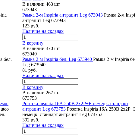
В наличии 463 шт
673943
iria
Рамка 2-м Inspiria антрацит Leg 673943
Рамка 2-м Inspi
антрацит Leg 673943
123 руб.
Наличие на складах
В корзину
В наличии 370 шт
673940
a бел.
Рамка 2-м Inspiria бел. Leg 673940
Рамка 2-м Inspiria бе
Leg 673940
81 руб.
Наличие на складах
В корзину
В наличии 267 шт
673753
емл.
Розетка Inspiria 16А 250В 2х2P+E немецк. стандарт
uteo
антрацит Leg 673753
Розетка Inspiria 16А 250В 2х2P+
ел.
немецк. стандарт антрацит Leg 673753
392 руб.
Наличие на складах