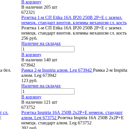
В корзину
В наличии 205 шт
672321
Розетка 1-м СП Etika 16А IP20 250В 2P+E с заземл.
немецк. стандарт винтов. клеммы механизм сл. кость
Розетка 1-м СП Etika 16А IP20 250В 2P+E с заземл.
немецк. стандарт винтов. клеммы механизм сл. кость
256 руб.
Наличие на складах
В корзину
В наличии 140 шт
673942
a бел.
Рамка 2-м Inspiria алюм. Leg 673942
Рамка 2-м Inspiria
алюм. Leg 673942
123 руб.
Наличие на складах
В корзину
В наличии 121 шт
673752
т сл.
Розетка Inspiria 16А 250В 2х2P+E немецк. стандарт
E
алюм. Leg 673752
Розетка Inspiria 16А 250В 2х2P+E
немецк. стандарт алюм. Leg 673752
392 руб.