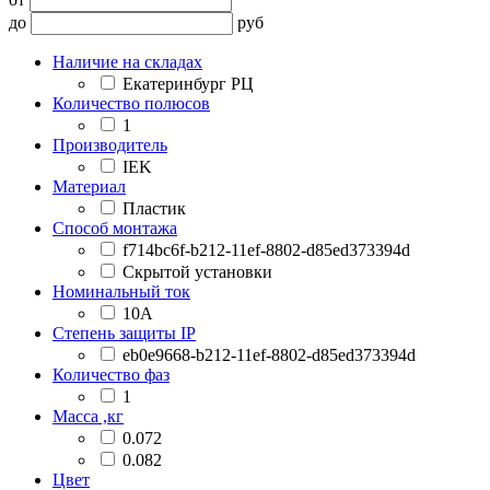
до
руб
Наличие на складах
Екатеринбург РЦ
Количество полюсов
1
Производитель
IEK
Материал
Пластик
Способ монтажа
f714bc6f-b212-11ef-8802-d85ed373394d
Скрытой установки
Номинальный ток
10А
Степень защиты IP
eb0e9668-b212-11ef-8802-d85ed373394d
Количество фаз
1
Масса ,кг
0.072
0.082
Цвет