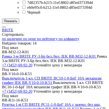
7d82357b-b215-11ef-8802-d85ed373394d
eb0e95c0-b212-11ef-8802-d85ed373394d
Черный
BRITE
Сортировать:
по наличию
по цене
по рейтингу
по алфавиту
Найдено товаров: 14
Под заказ
BR-M32-12-K01
Рамка 3-м BRITE РУ-3-Бр бел./бел. IEK BR-M32-12-K01
Рамка
3-м BRITE РУ-3-Бр бел./бел. IEK BR-M32-12-K01
+7 (3452) 69-92-20
Уточняйте цену у менеджера
Под заказ
BR-V10-0-10-K53
Выключатель 1-кл. СП BRITE ВС10-1-0-БрГ 10А механизм
графит IEK BR-V10-0-10-K53
Выключатель 1-кл. СП BRITE
ВС10-1-0-БрГ 10А механизм графит IEK BR-V10-0-10-K53
+7 (3452) 69-92-20
Уточняйте цену у менеджера
Под заказ
BR-R11-16-K53
Розетка 1-м СП BRITE РС11-1-0-БрГ 16А с заземл. без защ.
шторки механизм графит IEK BR-R11-16-K53
Розетка 1-м СП