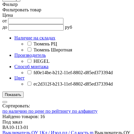
Фильтр
Фильтровать товар
Цена
от
до
руб
Наличие на складах
Тюмень РЦ
Тюмень Широтная
Производитель
HEGEL
Способ монтажа
fd0e14be-b212-11ef-8802-d85ed373394d
Цвет
ec2d312f-b213-11ef-8802-d85ed373394d
Сортировать:
по наличию
по цене
по рейтингу
по алфавиту
Найдено товаров: 16
Под заказ
ВА10-113-01
Выключатель ОУ 1Кл / Изол.пл / Сл.кость m
Выключатель ОУ