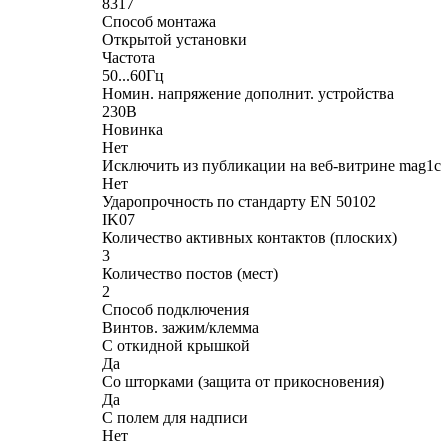
8317
Способ монтажа
Открытой установки
Частота
50...60Гц
Номин. напряжение дополнит. устройства
230В
Новинка
Нет
Исключить из публикации на веб-витрине mag1c
Нет
Ударопрочность по стандарту EN 50102
IK07
Количество активных контактов (плоских)
3
Количество постов (мест)
2
Способ подключения
Винтов. зажим/клемма
С откидной крышкой
Да
Со шторками (защита от прикосновения)
Да
С полем для надписи
Нет