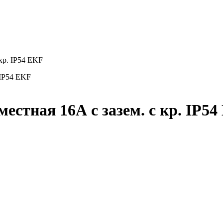
 кр. IP54 EKF
естная 16А с зазем. с кр. IP5