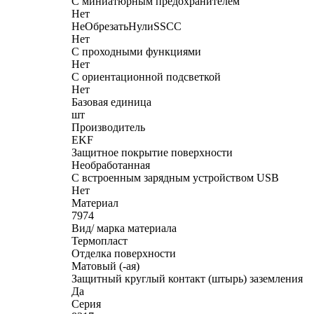
С миниатюрным предохранителем
Нет
НеОбрезатьНулиSSCC
Нет
С проходными функциями
Нет
С ориентационной подсветкой
Нет
Базовая единица
шт
Производитель
EKF
Защитное покрытие поверхности
Необработанная
С встроенным зарядным устройством USB
Нет
Материал
7974
Вид/ марка материала
Термопласт
Отделка поверхности
Матовый (-ая)
Защитный круглый контакт (штырь) заземления
Да
Серия