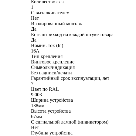
Количество фаз
1
С выталкивателем
Нет
Изолированный монтаж
Да
Есть штрихкод на каждой штуке товара
Да
Номин. ток (In)
16А
Тип крепления
Винтовое крепление
Символы/индикация
Без надписи/печати
Гарантийный срок эксплуатации, лет
7
Цвет по RAL
9 003
Ширина устройства
138мм
Высота устройства
67мм
С сигнальной лампой (индикатором)
Нет
Глубина устройства