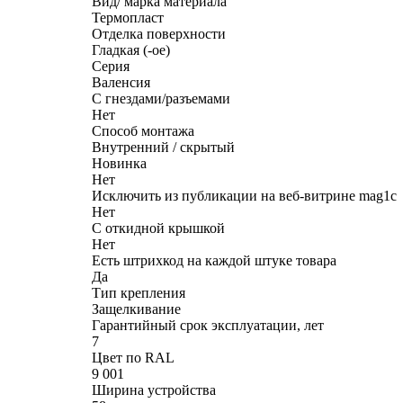
Вид/ марка материала
Термопласт
Отделка поверхности
Гладкая (-ое)
Серия
Валенсия
С гнездами/разъемами
Нет
Способ монтажа
Внутренний / скрытый
Новинка
Нет
Исключить из публикации на веб-витрине mag1c
Нет
С откидной крышкой
Нет
Есть штрихкод на каждой штуке товара
Да
Тип крепления
Защелкивание
Гарантийный срок эксплуатации, лет
7
Цвет по RAL
9 001
Ширина устройства