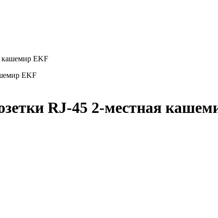
ая кашемир EKF
розетки RJ-45 2-местная каше