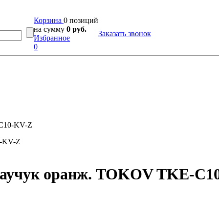
Корзина
0 позиций
на сумму
0 руб.
Заказать звонок
Избранное
0
-C10-KV-Z
4 каучук оранж. TOKOV TKE-C1