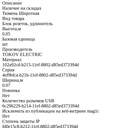
Описание
Наличие на складах
Тюмень Широтная
Вид товара
Блок розеток, удлинитель
Высота,м
0.05
Базовая единица
шт
Производитель
TOKOV ELECTRIC
Материал
102a92cd-b215-11ef-8802-d85ed373394d
Серия
4ef9bfca-b21b-11ef-8802-d85ed373394d
Ширина,м
0.07
Новинка
Нет
Количество разъемов USB
6c296229-b214-11ef-8802-d85ed373394d
Исключить из публикации на веб-витрине mag1c
Нет
Степень защиты IP
fd0e15c8-b212-11ef-8802-d85ed373394d