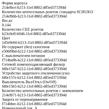
Форма корпуса
214efbce-b213-11ef-8802-d85ed373394d
Количество штепсельных розеток стандарта SCHUKO
214efbbb-b213-11ef-8802-d85ed373394d
Вес,кг
0.144
Количество CEE розеток
b23c0eff-b946-11ef-8802-d85ed373394d
Цвет
1d5e9eb0-b213-11ef-8802-d85ed373394d
Не содержит (без) галогенов
e506f9bd-b212-11ef-8802-d85ed373394d
С выключателем питания
f714ba9b-b212-11ef-8802-d85ed373394d
Сетевой помехоподавляющий фильтр
fd0e1547-b212-11ef-8802-d85ed373394d
Устройство защитного отключения (узо)
fd0e157e-b212-11ef-8802-d85ed373394d
Выключатель Вкл/Откл (On/Off)
fd0e15b5-b212-11ef-8802-d85ed373394d
Количество штепсельных розеток с заземлением
214efb71-b213-11ef-8802-d85ed373394d
Защита от перенапряжения
f714bbec-b212-11ef-8802-d85ed373394d
Номинальный ток ,А