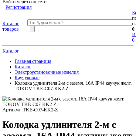
Войти через соц сети
Регистрация
К
п
Каталог
н
товаров
0
И
0
Каталог
Главная страница
Каталог
Электроустановочные изделия
Каучуковые
Колодка удлинителя 2-м с заземл. 16А IP44 каучук желт.
TOKOV TKE-C07-KK2-Z
Артикул:
TKE-C07-KK2-Z
Колодка удлинителя 2-м с
заземл. 16А IP44 каучук желт.