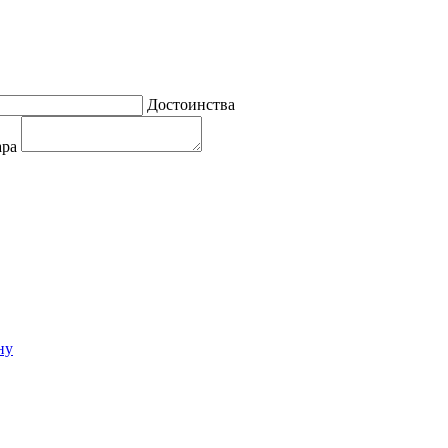
Достоинства
ара
ну