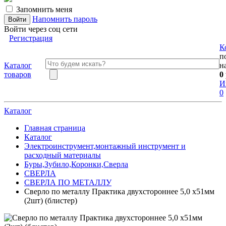
Запомнить меня
Напомнить пароль
Войти через соц сети
Регистрация
К
п
Каталог
н
товаров
0
И
0
Каталог
Главная страница
Каталог
Электроинструмент,монтажный инструмент и
расходный материалы
Буры,Зубило,Коронки,Сверла
СВЕРЛА
СВЕРЛА ПО МЕТАЛЛУ
Сверло по металлу Практика двухстороннее 5,0 х51мм
(2шт) (блистер)