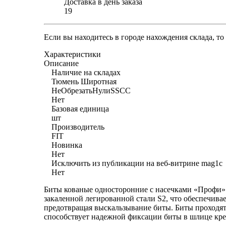
Доставка в день заказа
19
Если вы находитесь в городе нахождения склада, т
Характеристики
Описание
Наличие на складах
Тюмень Широтная
НеОбрезатьНулиSSCC
Нет
Базовая единица
шт
Производитель
FIT
Новинка
Нет
Исключить из публикации на веб-витрине mag1c
Нет
Биты кованые односторонние с насечками «Профи» 
закаленной легированной стали S2, что обеспечив
предотвращая выскальзывание биты. Биты проходя
способствует надежной фиксации биты в шлице кре